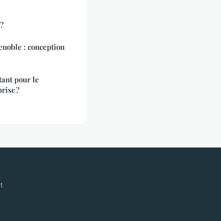
?
 conception
tant pour le
rise ?
t