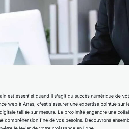
e agence web à
rain est essentiel quand il s'agit du succès numérique de vot
ce web à Arras, c'est s'assurer une expertise pointue sur l
jet ?
 digitale taillée sur mesure. La proximité engendre une colla
ne compréhension fine de vos besoins. Découvrons ensem
t-être le levier de votre croissance en ligne.