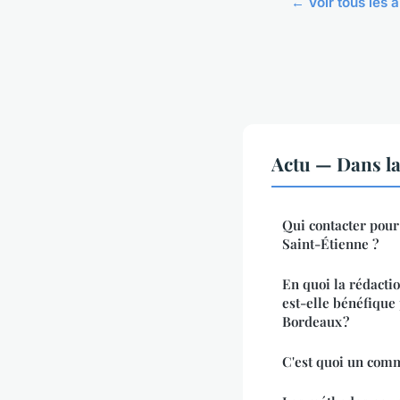
← Voir tous les a
Actu — Dans l
Qui contacter pour
Saint-Étienne ?
En quoi la rédacti
est-elle bénéfique
Bordeaux ?
C'est quoi un com