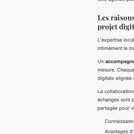
violette
•
15 février 2024
•
2 min de lecture
Les raison
projet digit
L'expertise loca
intimement le ma
Un
accompagne
mesure. Chaque p
digitale alignée 
La collaboration
échanges sont pl
partagée pour vo
Connaissance
Avantages d'