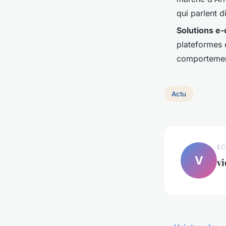
qui parlent 
Solutions e
plateformes e
comportement
Actu
EC
V
vi