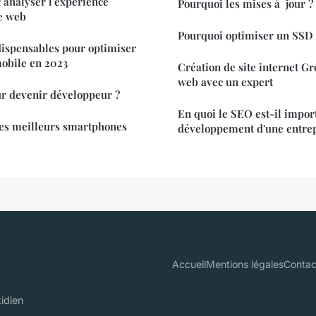
analyser l'expérience
Pourquoi les mises à jour ?
te web
Pourquoi optimiser un SSD 
dispensables pour optimiser
mobile en 2023
Création de site internet Grenoble :
web avec un expert
ur devenir développeur ?
En quoi le SEO est-il impor
es meilleurs smartphones
développement d'une entrep
Accueil
Mentions légales
Contac
idien