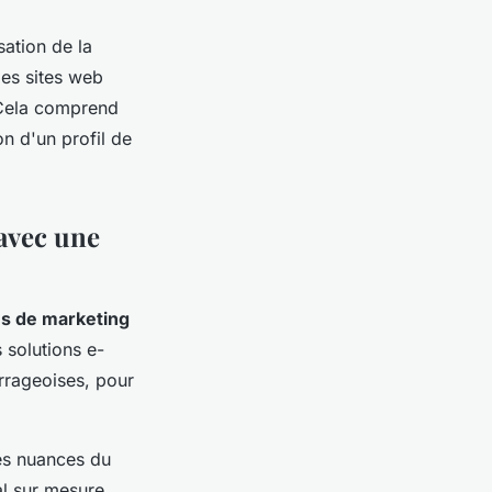
sation de la
 les sites web
 Cela comprend
on d'un profil de
 avec une
es de marketing
 solutions e-
rrageoises, pour
es nuances du
al sur mesure