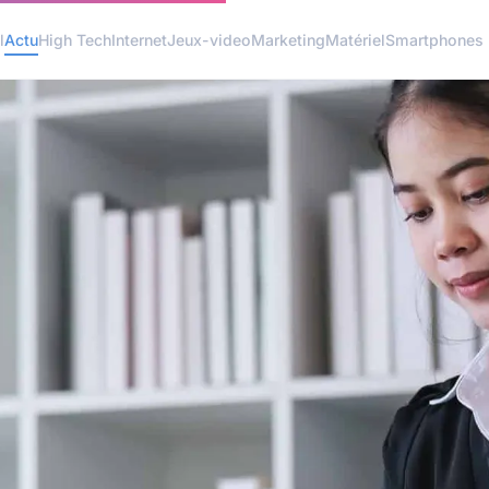
l
Actu
High Tech
Internet
Jeux-video
Marketing
Matériel
Smartphones