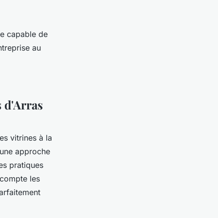
ce capable de
ntreprise au
s d'Arras
s vitrines à la
d'une approche
es pratiques
compte les
parfaitement