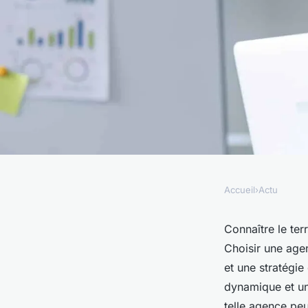
Accueil
›
Actu
ACTU
Pourquoi choisir un
Connaître le ter
Choisir une agen
Arras pour votre pro
et une stratégie
dynamique et u
telle agence peu