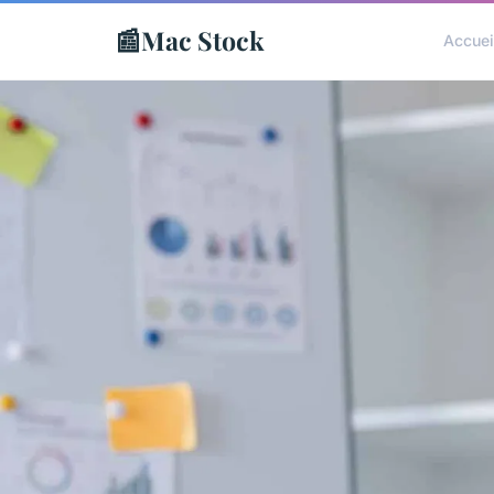
📰
Mac Stock
Accuei