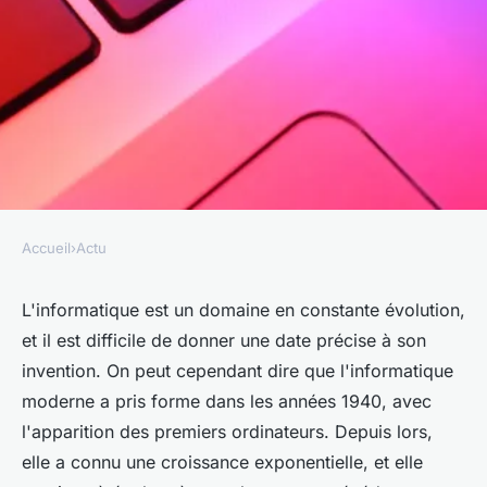
Accueil
›
Actu
ACTU
Quel âge a l'informatique ?
L'informatique est un domaine en constante évolution,
et il est difficile de donner une date précise à son
violette
•
27 octobre 2022
•
6 min de lecture
invention. On peut cependant dire que l'informatique
moderne a pris forme dans les années 1940, avec
l'apparition des premiers ordinateurs. Depuis lors,
elle a connu une croissance exponentielle, et elle