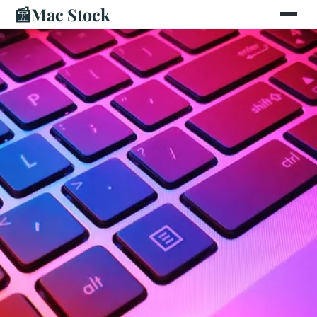
📰
Mac Stock